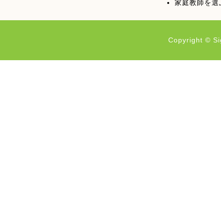
講
家庭教師を選
可
能！
多
Copyright © Si
数
の
講
師
が
在
籍
し
全
科
目
対
応
可
能
で
す。
薬