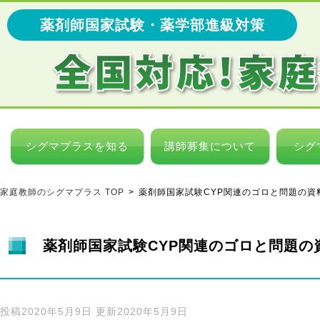
薬剤師国家試験・薬学部進級対策
薬
剤
師
シグマプラスを知る
講師募集について
シグ
国
家
試
家庭教師のシグマプラス TOP
>
薬剤師国家試験CYP関連のゴロと問題の資
験
対
策
/
薬剤師国家試験CYP関連のゴロと問題の
薬
学
部
の
投稿
2020年5月9日
更新
2020年5月9日
進