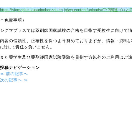
級
https://sigmaplus-kusurinohanzou.co.jp/wp-content/uploads/CYP関連ゴロと
対・
卒
＊免責事項）
業
試
シグマプラスでは薬剤師国家試験の合格を目指す受験生に向けて
験
内容の信頼性、正確性を保つよう努めておりますが、情報・
資料を
対
責任
負いません。
に対して
を
策
の
また薬学生及び薬剤師国家試験受験を目指す方以外のご利用はご
個
別
投稿ナビゲーション
指
≪
前の記事へ
導
次の記事へ
≫
塾
で
す。
イ
ン
タ
ー
ネ