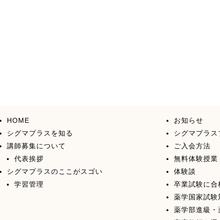
ッ
ト
を
活
用
し
て
お
り、
全
国
ど
HOME
お知らせ
こ
シグマプラスを知る
シグマプラス
で
講師募集について
ご入会方法
も
代表挨拶
無料体験授業
個
別
シグマプラスのここがスゴい
体験談
指
学習管理
卒業試験に合
導
薬学国家試験
が
薬学部進級・
受