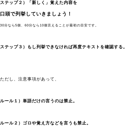
ステップ２）「新しく」覚えた内容を
多
数
口頭で列挙していきましょう！
の
講
30分なら5個、60分なら10個言えることが最初の目安です。
師
が
在
ステップ３）もし列挙できなければ再度テキストを確認する。
籍
し
全
科
目
ただし、注意事項があって、
対
応
可
能
ルール１）単語だけの言うのは禁止。
で
す。
薬
ルール２）ゴロや覚え方などを言うも禁止。
学
部