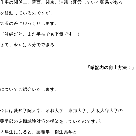
仕事の関係上、関西、関東、沖縄（運営している薬局がある）
卒
業
を移動しているのですが、
試
験
気温の差にびっくりします。
対
（沖縄だと、まだ半袖でも平気です！）
策
の
さて、今回は３分でできる
個
別
指
導
「暗記力の向上方法！」
塾
で
す。
についてご紹介いたします。
イ
ン
タ
今日は愛知学院大学、昭和大学、東邦大学、大阪大谷大学の
ー
ネ
薬学部の定期試験対策の授業をしていたのですが、
ッ
ト
３年生になると、薬理学、衛生薬学と