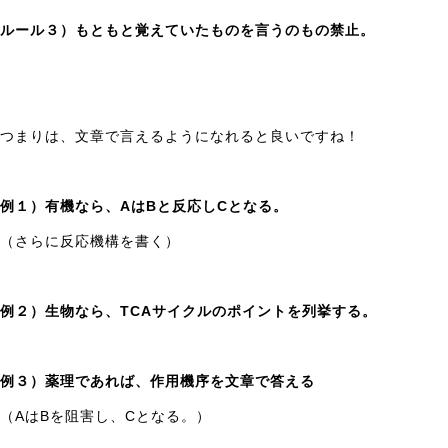
の
卒
ルール３）もともと覚えていたものを言うのもの禁止。
業
や
薬
剤
師
つまりは、文章で言えるようになれると良いですね！
を
あ
き
例１）有機なら、AはBと反応しCとなる。
ら
め
（さらに反応機構を書く）
る
前
に、
例２）生物なら、TCAサイクルのポイントを列挙する。
ぜ
ひ
一
例３）薬理であれば、作用機序を文章で答える
度
シ
（AはBを阻害し、Cとなる。）
グ