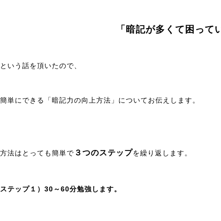
を
活
用
「暗記が多くて困って
し
て
お
り、
という話を頂いたので、
全
国
ど
簡単にできる「暗記力の向上方法」についてお伝えします。
こ
で
も
個
別
３つのステップ
方法はとっても簡単で
を繰り返します。
指
導
が
受
ステップ１）30～60分勉強します。
講
可
能！