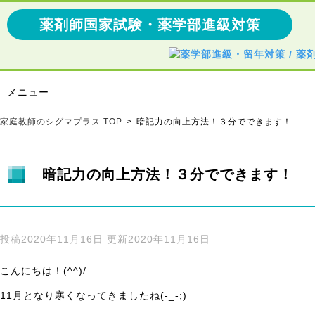
薬剤師国家試験・薬学部進級対策
薬
剤
メニュー
師
国
家庭教師のシグマプラス TOP
>
暗記力の向上方法！３分でできます！
家
試
験
対
暗記力の向上方法！３分でできます！
策
/
薬
学
投稿
2020年11月16日
更新
2020年11月16日
部
の
こんにちは！(^^)/
進
級
11月となり寒くなってきましたね(-_-;)
対・