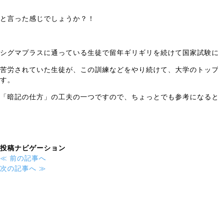
マ
プ
と言った感じでしょうか？！
ラ
ス
へ
ご
シグマプラスに通っている生徒で留年ギリギリを続けて国家試験
相
苦労されていた生徒が、この訓練などをやり続けて、大学のトッ
談
す。
下
さ
「暗記の仕方」の工夫の一つですので、ちょっとでも参考になる
い。
投稿ナビゲーション
≪
前の記事へ
次の記事へ
≫